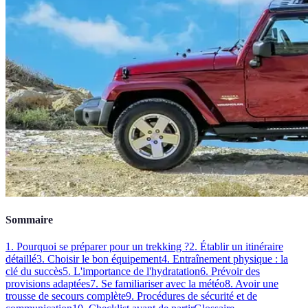
Sommaire
1. Pourquoi se préparer pour un trekking ?
2. Établir un itinéraire
détaillé
3. Choisir le bon équipement
4. Entraînement physique : la
clé du succès
5. L'importance de l'hydratation
6. Prévoir des
provisions adaptées
7. Se familiariser avec la météo
8. Avoir une
trousse de secours complète
9. Procédures de sécurité et de