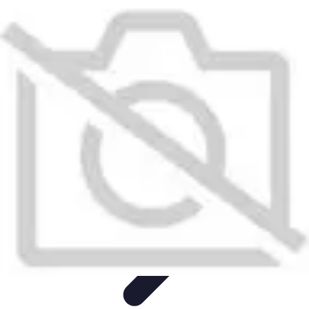
Aventure Sportive
Équipement
Tendances
Activités Sportives
Parapente
Préparation et
Santé
Aventure Sportive