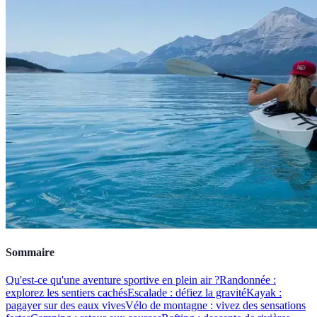
Sommaire
Qu'est-ce qu'une aventure sportive en plein air ?
Randonnée :
explorez les sentiers cachés
Escalade : défiez la gravité
Kayak :
pagayer sur des eaux vives
Vélo de montagne : vivez des sensations