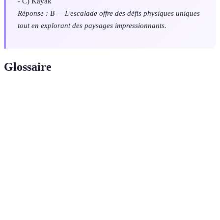
- C) Kayak
Réponse : B — L'escalade offre des défis physiques uniques
tout en explorant des paysages impressionnants.
Glossaire
Terme
Définition
Trail
Course à pied sur sentiers naturels, alliant
running
endurance et exploration.
Descente de rapides en using un bateau
Rafting
pneumatique, créant une expérience insolite.
SUP (Stand-
Activité aquatique sur une planche où l'on se tient
Up Paddle)
debout pour naviguer.