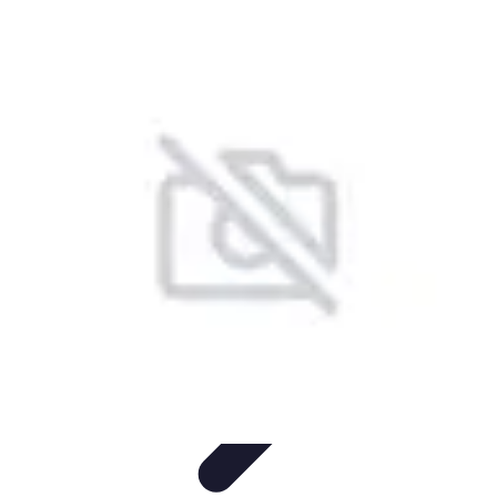
Aventure Sportive
Équipement
Tendances
Activités Sportives
Parapente
Préparation et
Santé
Aventure Sportive