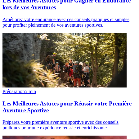
Les Meilleures Astuces pour Gagner en Endurance
lors de vos Aventures
Améliorez votre endurance avec ces conseils pratiques et simples
pour profiter pleinement de vos aventures sportives.
Préparation
5
min
Les Meilleures Astuces pour Réussir votre Première
Aventure Sportive
Préparez votre première aventure sportive avec des conseils
pratiques pour une expérience réussie et enrichissante.