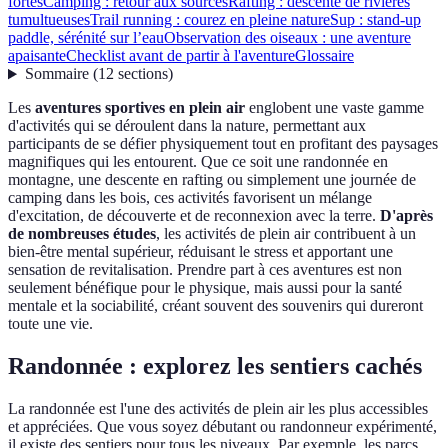
fortes
Camping : retour aux sources
Rafting : descente de rivières
tumultueuses
Trail running : courez en pleine nature
Sup : stand-up
paddle, sérénité sur l’eau
Observation des oiseaux : une aventure
apaisante
Checklist avant de partir à l'aventure
Glossaire
Sommaire
(
12
sections
)
Les
aventures sportives en plein air
englobent une vaste gamme
d'activités qui se déroulent dans la nature, permettant aux
participants de se défier physiquement tout en profitant des paysages
magnifiques qui les entourent. Que ce soit une randonnée en
montagne, une descente en rafting ou simplement une journée de
camping dans les bois, ces activités favorisent un mélange
d'excitation, de découverte et de reconnexion avec la terre.
D'après
de nombreuses études
, les activités de plein air contribuent à un
bien-être mental supérieur, réduisant le stress et apportant une
sensation de revitalisation. Prendre part à ces aventures est non
seulement bénéfique pour le physique, mais aussi pour la santé
mentale et la sociabilité, créant souvent des souvenirs qui dureront
toute une vie.
Randonnée : explorez les sentiers cachés
La randonnée est l'une des activités de plein air les plus accessibles
et appréciées. Que vous soyez débutant ou randonneur expérimenté,
il existe des sentiers pour tous les niveaux. Par exemple, les parcs