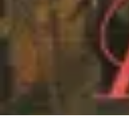
Aventure Sportive
Équipement
Tendances
Activités Sportives
Parapente
Préparation et San
Aventure Sportive