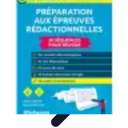
Aventure Sportive
Équipement
Tendances
Activités Sportives
Parapente
Préparation et
Santé
Aventure Sportive