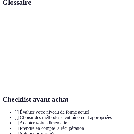
Glossaire
Terme
Définition
Préparation
Ensemble d’activités et d’entraînements visant à
physique
améliorer les capacités physiques d’un individu.
Capacité à maintenir un effort physique prolongé
Endurance
sans fatiguer.
Capacité des muscles et articulations à réaliser des
Souplesse
mouvements amples sans douleur.
Checklist avant achat
[ ] Évaluer votre niveau de forme actuel
[ ] Choisir des méthodes d'entraînement appropriées
[ ] Adapter votre alimentation
[ ] Prendre en compte la récupération
[ ] Suivre vos progrès