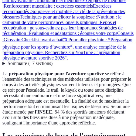
cardiovasculaire : importance et méthodes
Exemples de méthodes
:
Renforcement musculaire : exercices essentiels
Exercices
recommandés :
Souplesse et mobilité : la clé de la prévention des
blessures
Techniques pour améliorer la souplesse :
Nutrition : le
carburant de votre performance
Conseils pratiques :
Repos et
récupération : ne sous-estimez pas leur importance
Stratégies de
récupération :
Évaluation et adaptations : écoutez votre corps
Conseils
:
Glossaire
Checklist avant achat
📺 Pour aller plus loin : *Préparation
physique pour les sports d’aventure*, une analyse complète de la
préparation physique. Recherchez sur YouTube : "préparation
physique aventure sportive 2026".
Sommaire
(
17
sections
)
La
préparation physique pour l'aventure sportive
se réfère à
l'ensemble des techniques et des méthodes utilisées pour préparer le
corps à des activités physiques souvent intenses et prolongées. Que
ce soit pour l'escalade, le trail, le kayak ou toute autre discipline
nécessitant une endurance et une force significatives, une
préparation adéquate est essentielle. La finalité est de maximiser la
performance tout en minimisant les risques de blessures. Selon une
étude menée par
l'INSEE
, 54 % des sportifs amateurs déclarent
avoir subi des blessures dues à une préparation inadéquate,
soulignant l'importance d'une approche réfléchie.
Les principes de base de l'entraînement