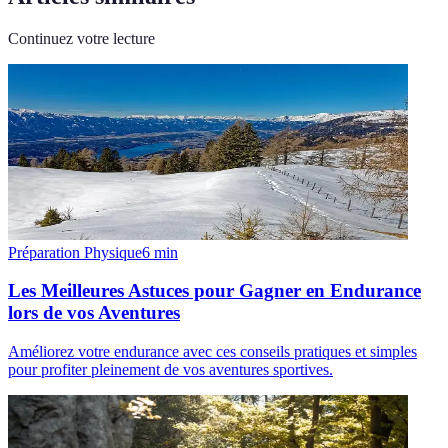
Continuez votre lecture
Préparation Physique
6
min
Les Meilleures Astuces pour Gagner en Endurance
lors de vos Aventures
Améliorez votre endurance avec ces conseils pratiques et simples
pour profiter pleinement de vos aventures sportives.