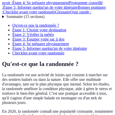
avoir :
Étape 4: Se préparer physiquement
Programme conseillé
:
Étape 5: Informer quelqu'un de votre itinéraire
Bonnes pratiques
:
Checklist avant votre randonnée
Glossaire
Quiz rapide :
Sommaire
(
15
sections
)
Qu'est-ce que la randonnée ?
Étape 1: Choisir votre destination
Étape 2: Vérifier la météo
Étape 3: Équiper votre sac à dos
Étape 4: Se préparer physiquement
Étape 5: Informer quelqu'un de votre itinéraire
Checklist avant votre randonnée
Qu'est-ce que la randonnée ?
La randonnée est une activité de loisirs qui consiste à marcher sur
des sentiers balisés ou dans la nature. Elle offre une multitude
d'avantages, tant sur le plan physique que mental. Selon les études,
la randonnée améliore la condition physique, aide à gérer le stress et
renforce le bien-être général. C'est une pratique accessible à tous,
qu'il s'agisse d'une simple balade en montagne ou d'un trek de
plusieurs jours.
En 2026, la randonnée connaît une popularité croissante, notamment