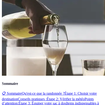
Sommaire
📋 Sommaire
Qu'est-ce que la randonnée ?
Étape 1: Choisir votre
destination
Conseils pratiques :
Étape 2: Vérifier la météo
Points
d’attention:
Étape 3: Équiper votre sac à dos
Items indispensables à