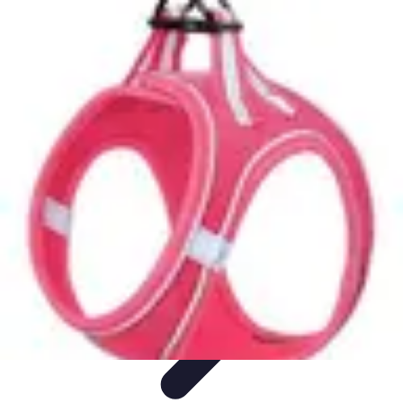
Aventure Sportive
Équipement
Tendances
Activités Sportives
Parapente
Préparation et
Santé
Aventure Sportive