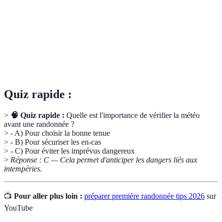
Chemin ou voie clairement balisés, destinés à la
Sentier
randonnée ou aux balades.
Ensemble d'outils, vêtements et accessoires utilisés
Équipement
pour assurer la sécurité et le confort lors de la
randonnée.
Quiz rapide :
>
🧠 Quiz rapide :
Quelle est l'importance de vérifier la météo
avant une randonnée ?
> - A) Pour choisir la bonne tenue
> - B) Pour sécuriser les en-cas
> - C) Pour éviter les imprévus dangereux
>
Réponse : C — Cela permet d'anticiper les dangers liés aux
intempéries.
📺
Pour aller plus loin :
préparer première randonnée tips 2026
sur
YouTube