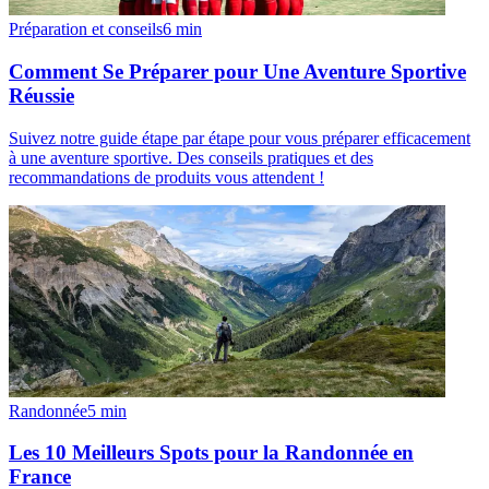
Préparation et conseils
6
min
Comment Se Préparer pour Une Aventure Sportive
Réussie
Suivez notre guide étape par étape pour vous préparer efficacement
à une aventure sportive. Des conseils pratiques et des
recommandations de produits vous attendent !
Randonnée
5
min
Les 10 Meilleurs Spots pour la Randonnée en
France