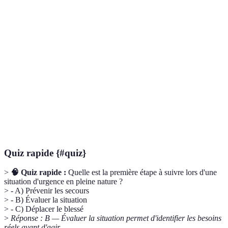
Terme
Définition
Méthode pour traiter les blessures : Repos, Glace,
RICE
Compression, Élévation.
Trousse de
Ensemble d'outils et de fournitures nécessaires pour
secours
traiter les blessures et les urgences médicales.
Matériel destiné à aider dans des situations
Équipement
d'urgence, y compris les lumières, les radios et les
de survie
GPS.
Quiz rapide {#quiz}
>
🧠 Quiz rapide :
Quelle est la première étape à suivre lors d'une
situation d'urgence en pleine nature ?
> - A) Prévenir les secours
> - B) Évaluer la situation
> - C) Déplacer le blessé
>
Réponse : B — Évaluer la situation permet d'identifier les besoins
réels avant d'agir.