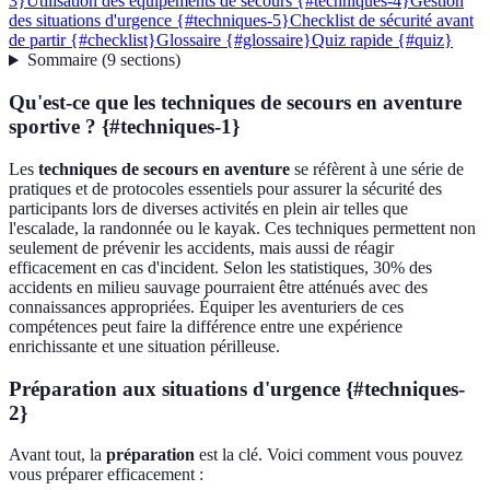
3}
Utilisation des équipements de secours {#techniques-4}
Gestion
des situations d'urgence {#techniques-5}
Checklist de sécurité avant
de partir {#checklist}
Glossaire {#glossaire}
Quiz rapide {#quiz}
Sommaire
(
9
sections
)
Qu'est-ce que les techniques de secours en aventure
sportive ? {#techniques-1}
Les
techniques de secours en aventure
se réfèrent à une série de
pratiques et de protocoles essentiels pour assurer la sécurité des
participants lors de diverses activités en plein air telles que
l'escalade, la randonnée ou le kayak. Ces techniques permettent non
seulement de prévenir les accidents, mais aussi de réagir
efficacement en cas d'incident. Selon les statistiques, 30% des
accidents en milieu sauvage pourraient être atténués avec des
connaissances appropriées. Équiper les aventuriers de ces
compétences peut faire la différence entre une expérience
enrichissante et une situation périlleuse.
Préparation aux situations d'urgence {#techniques-
2}
Avant tout, la
préparation
est la clé. Voici comment vous pouvez
vous préparer efficacement :