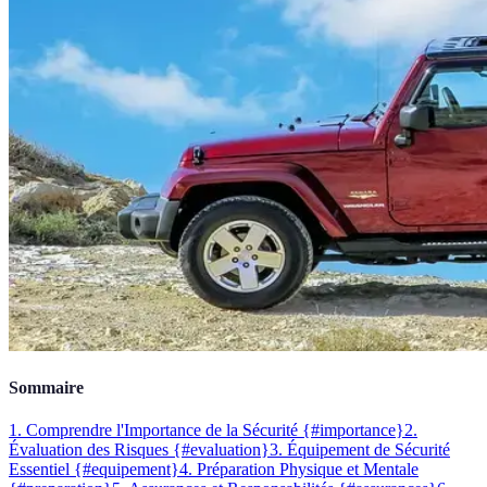
Sommaire
1. Comprendre l'Importance de la Sécurité {#importance}
2.
Évaluation des Risques {#evaluation}
3. Équipement de Sécurité
Essentiel {#equipement}
4. Préparation Physique et Mentale