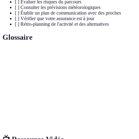
[ ] Évaluer les risques du parcours
[ ] Consulter les prévisions météorologiques
[ ] Établir un plan de communication avec des proches
[ ] Vérifier que votre assurance est à jour
[ ] Rétro-planning de l'activité et des alternatives
Glossaire
Terme
Définition
Équipement
Ensemble des outils nécessaires pour protéger un
de sécurité
individu lors d'une activité à risque.
Évaluation
Analyse des dangers potentiels présents dans un
des risques
environnement donné lors d'une activité.
Assurance
Couverture spécifique pour les activités sportives à
de loisirs
risque.