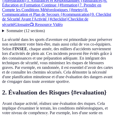
{#preparation}
5. Assurances et Responsabilités {#assurances}
6.
Éducation et Formation Continue {#formation}
7. Prendre en
Compte les Conditions Météorologiques {#meteo}
8.
Communication et Plan de Secours {#communication}
9. Checklist
de Sécurité Avant l'Activité {#checklist}
Checklist de
sécurité
Glossaire
📺 Ressource Vidéo
Sommaire
(
12
sections
)
La sécurité dans les sports d'aventure est primordiale pour préserver
non seulement votre bien-être, mais aussi celui de vos co-équipiers.
Selon
l'INSEE
, chaque année, des milliers d'accidents surviennent
lors d'activités de plein air. Ces incidents peuvent être évités grâce à
des connaissances et une préparation adéquate. En intégrant des
techniques de sécurité, vous minimisez les risques de blessures
graves. Par exemple, en randonnée, il est essentiel d’avoir des cartes
et de connaître les chemins sécurisés. Cela démontre la nécessité
d'une planification minutieuse et d'une évaluation des dangers avant
de s'engager dans toute aventure sportive.
2. Évaluation des Risques {#evaluation}
Avant chaque activité, réalisez une évaluation des risques. Cela
implique d'examiner le terrain, les conditions météorologiques, et
votre niveau de compétence. Par exemple, lors d'une sortie en