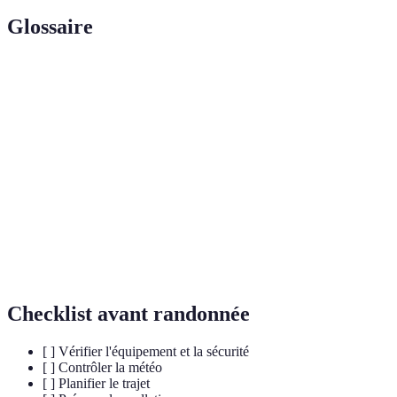
Glossaire
Terme
Définition
Capacité à soutenir une activité physique
Endurance
prolongée.
Différence d'altitude entre deux points d'un
Dénivelé
parcours.
Action de boire suffisamment pour maintenir un
Hydratation
bon équilibre.
Checklist avant randonnée
[ ] Vérifier l'équipement et la sécurité
[ ] Contrôler la météo
[ ] Planifier le trajet