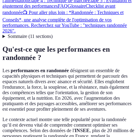
l'alimentation
Étape 4 : Technique de marche
Étape 5 : Évaluation et
ajustement des performances
FAQ
Glossaire
Checklist avant
randonnée
📺 Pour aller plus loin : *Randonnée : Techniques et
Conseils*, une analyse complète de l'optimisation de vos
performances. Recherchez sur YouTube : "techniques randonnée
2026".
Sommaire
(
11
sections
)
Qu'est-ce que les performances en
randonnée ?
Les
performances en randonnée
désignent un ensemble de
capacités physiques et techniques qui permettent de parcourir des
espaces naturels divers avec aisance et sécurité. Elles englobent
l'endurance, la force, la souplesse, et la résistance, mais également
des compétences telles que l'orientation, la gestion de son
équipement, et la nutrition. En 2026, avec l'augmentation des
pratiquants et des paysages accessibles, améliorer ses performances
est essentiel pour profiter pleinement de ses aventures.
Le contexte actuel montre une telle popularité pour la randonnée
qu’il est devenu vital de comprendre comment optimiser ses
compétences. Selon des données de l'
INSEE
, plus de 20 millions de
personnes pratiquent la randonnée en France, rendant la