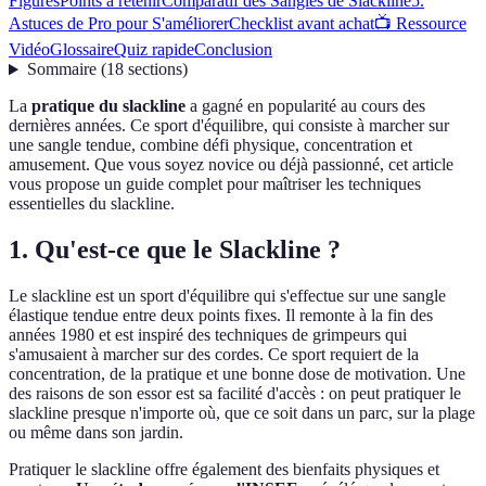
Figures
Points à retenir
Comparatif des Sangles de Slackline
5.
Astuces de Pro pour S'améliorer
Checklist avant achat
📺 Ressource
Vidéo
Glossaire
Quiz rapide
Conclusion
Sommaire
(
18
sections
)
La
pratique du slackline
a gagné en popularité au cours des
dernières années. Ce sport d'équilibre, qui consiste à marcher sur
une sangle tendue, combine défi physique, concentration et
amusement. Que vous soyez novice ou déjà passionné, cet article
vous propose un guide complet pour maîtriser les techniques
essentielles du slackline.
1. Qu'est-ce que le Slackline ?
Le slackline est un sport d'équilibre qui s'effectue sur une sangle
élastique tendue entre deux points fixes. Il remonte à la fin des
années 1980 et est inspiré des techniques de grimpeurs qui
s'amusaient à marcher sur des cordes. Ce sport requiert de la
concentration, de la pratique et une bonne dose de motivation. Une
des raisons de son essor est sa facilité d'accès : on peut pratiquer le
slackline presque n'importe où, que ce soit dans un parc, sur la plage
ou même dans son jardin.
Pratiquer le slackline offre également des bienfaits physiques et