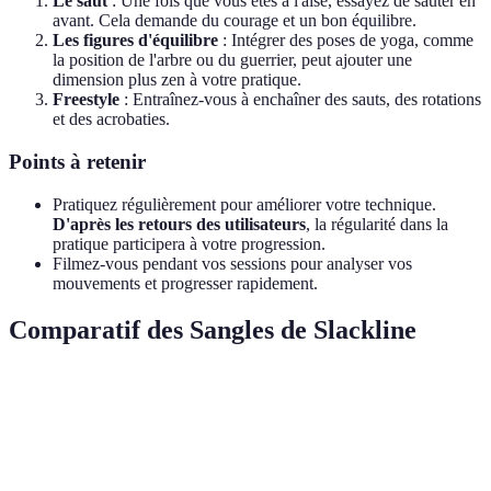
Le saut
: Une fois que vous êtes à l'aise, essayez de sauter en
avant. Cela demande du courage et un bon équilibre.
Les figures d'équilibre
: Intégrer des poses de yoga, comme
la position de l'arbre ou du guerrier, peut ajouter une
dimension plus zen à votre pratique.
Freestyle
: Entraînez-vous à enchaîner des sauts, des rotations
et des acrobaties.
Points à retenir
Pratiquez régulièrement pour améliorer votre technique.
D'après les retours des utilisateurs
, la régularité dans la
pratique participera à votre progression.
Filmez-vous pendant vos sessions pour analyser vos
mouvements et progresser rapidement.
Comparatif des Sangles de Slackline
Critère
Sangle Classique
Sangle de Trickline
Sangle
Largeur
5 cm
2.5 cm
5 cm