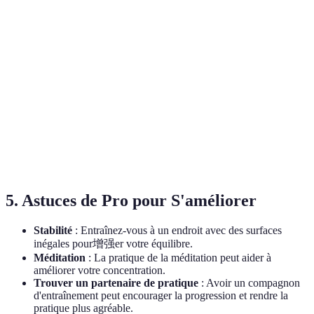
Épaisseur
1 mm
1 mm
2 mm
Facilité
Très simple
Simple
Très s
d'installation
Usage
Entraînement
Fitness
Figures acrobatiques
approprié
basique
équili
5. Astuces de Pro pour S'améliorer
Stabilité
: Entraînez-vous à un endroit avec des surfaces
inégales pour增强er votre équilibre.
Méditation
: La pratique de la méditation peut aider à
améliorer votre concentration.
Trouver un partenaire de pratique
: Avoir un compagnon
d'entraînement peut encourager la progression et rendre la
pratique plus agréable.