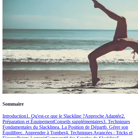
Sommaire
Introduction
1. Qu'est-ce que le Slackline ?
Approche Adaptée
2.
Préparation et Équipement
Conseils supplémentaires
3. Techniques
Fondamentales du Slackline
a. La Position de Départ
b. Gérer son
Équilibre
c. Apprendre à Tomber
4. Techniques Avancées : Tricks et