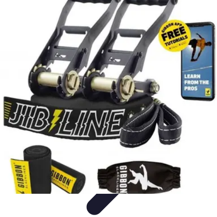
Aventure Sportive
Équipement
Tendances
Activités Sportives
Parapente
Préparation et
Santé
Aventure Sportive