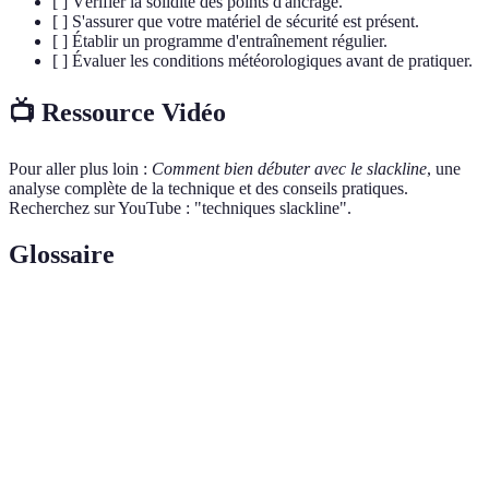
[ ] Vérifier la solidité des points d'ancrage.
[ ] S'assurer que votre matériel de sécurité est présent.
[ ] Établir un programme d'entraînement régulier.
[ ] Évaluer les conditions météorologiques avant de pratiquer.
📺 Ressource Vidéo
Pour aller plus loin :
Comment bien débuter avec le slackline
, une
analyse complète de la technique et des conseils pratiques.
Recherchez sur YouTube : "techniques slackline".
Glossaire
Terme
Définition
Une sangle élastique tendue entre deux points fixes
Slackline
pour la pratique de l'équilibre.
Une variante de slackline centrée sur des sauts et
Trickline
figures acrobatiques.