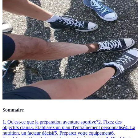
Sommaire
1. Qu'est-ce que la préparation aventure sportive?
2. Fixez des
objectifs clairs
3. Établissez un plan d'entraînement personnalisé
4. La
nutrition, un facteur décisif
5. Préparez votre équipement
6.