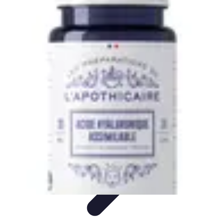
Aventure Sportive
Équipement
Tendances
Activités Sportives
Parapente
Préparation et
Santé
Aventure Sportive