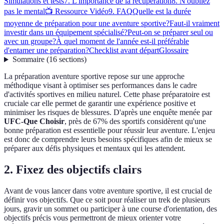
Simulations et tests
7. L'importance de la récupération
8. N'oubliez
pas le mental
📺 Ressource Vidéo
9. FAQ
Quelle est la durée
moyenne de préparation pour une aventure sportive?
Faut-il vraiment
investir dans un équipement spécialisé?
Peut-on se préparer seul ou
avec un groupe?
À quel moment de l'année est-il préférable
d'entamer une préparation?
Checklist avant départ
Glossaire
Sommaire
(
16
sections
)
La préparation aventure sportive repose sur une approche
méthodique visant à optimiser ses performances dans le cadre
d'activités sportives en milieu naturel. Cette phase préparatoire est
cruciale car elle permet de garantir une expérience positive et
minimiser les risques de blessures. D'après une enquête menée par
UFC-Que Choisir
, près de 67% des sportifs considèrent qu'une
bonne préparation est essentielle pour réussir leur aventure. L'enjeu
est donc de comprendre leurs besoins spécifiques afin de mieux se
préparer aux défis physiques et mentaux qui les attendent.
2. Fixez des objectifs clairs
Avant de vous lancer dans votre aventure sportive, il est crucial de
définir vos objectifs. Que ce soit pour réaliser un trek de plusieurs
jours, gravir un sommet ou participer à une course d'orientation, des
objectifs précis vous permettront de mieux orienter votre