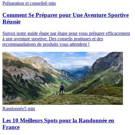
Préparation et conseils
6
min
Comment Se Préparer pour Une Aventure Sportive
Réussie
Suivez notre guide étape par étape pour vous préparer efficacement
à une aventure sportive. Des conseils pratiques et des
recommandations de produits vous attendent !
Randonnée
5
min
Les 10 Meilleurs Spots pour la Randonnée en
France