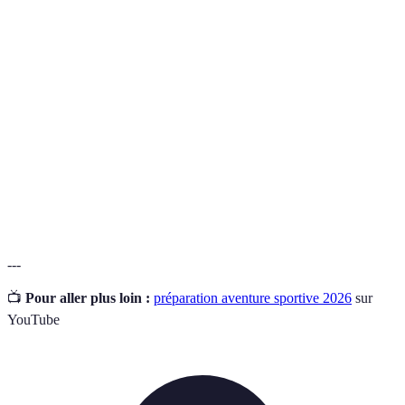
Terme
Définition
Capacité à maintenir un effort prolongé dans le
Endurance
temps.
Processus qui consiste à maintenir un niveau de
Hydratation
liquide suffisant dans le corps.
Période pendant laquelle le corps se repose et se
Récupération
régénère après un effort.
---
📺
Pour aller plus loin :
préparation aventure sportive 2026
sur
YouTube