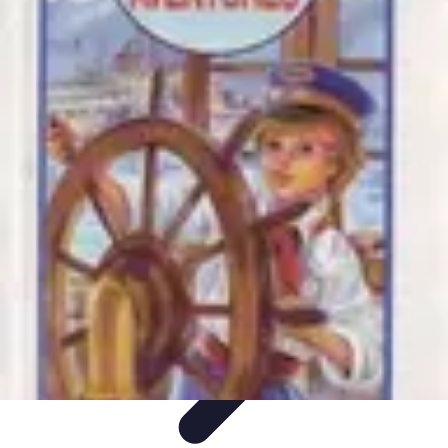
Aventure Sportive
Équipement
Tendances
Activités Sportives
Parapente
Préparation et
Santé
Aventure Sportive