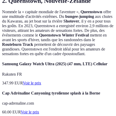
2. Queenstown, Nouvelle-Zélande
Nommée la « capitale mondiale de l'aventure »,
Queenstown
offre
une multitude d'activités extrêmes. Du
bungee-jumping
aux chutes
du Kawarau, au jet boat sur la rivière
Shotover
, il y en a pour tous
les goûts. En 2023, Queenstown a enregistré environ 2,9 millions de
visiteurs, attirant les amateurs de sensations fortes. De plus, des
événements comme le
Queenstown Winter Festival
mettent en
avant les sports d'hiver, tandis que les randonnées dans le
Routeburn Track
permettent de découvrir des paysages
grandioses. Queenstown est l'endroit idéal pour les amateurs de
sensations fortes en quête d'un cadre époustouflant.
Samsung Galaxy Watch Ultra (2025) (47 mm, LTE) Cellular
Rakuten FR
347.99
EUR
Voir le prix
Cap Adrénaline Canyoning tyrolienne splash à la Borne
cap-adrenaline.com
60.00
EUR
Voir le prix