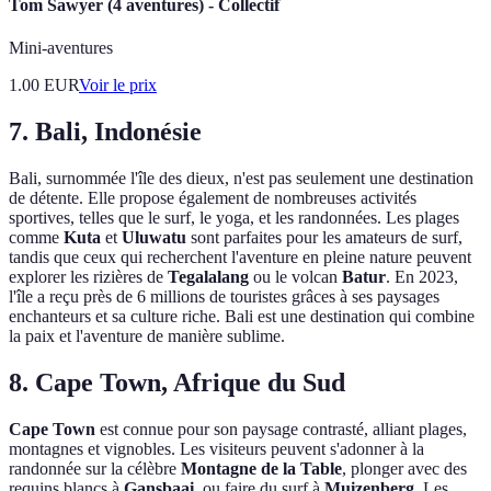
Tom Sawyer (4 aventures) - Collectif
Mini-aventures
1.00
EUR
Voir le prix
7. Bali, Indonésie
Bali, surnommée l'île des dieux, n'est pas seulement une destination
de détente. Elle propose également de nombreuses activités
sportives, telles que le surf, le yoga, et les randonnées. Les plages
comme
Kuta
et
Uluwatu
sont parfaites pour les amateurs de surf,
tandis que ceux qui recherchent l'aventure en pleine nature peuvent
explorer les rizières de
Tegalalang
ou le volcan
Batur
. En 2023,
l'île a reçu près de 6 millions de touristes grâces à ses paysages
enchanteurs et sa culture riche. Bali est une destination qui combine
la paix et l'aventure de manière sublime.
8. Cape Town, Afrique du Sud
Cape Town
est connue pour son paysage contrasté, alliant plages,
montagnes et vignobles. Les visiteurs peuvent s'adonner à la
randonnée sur la célèbre
Montagne de la Table
, plonger avec des
requins blancs à
Gansbaai
, ou faire du surf à
Muizenberg
. Les