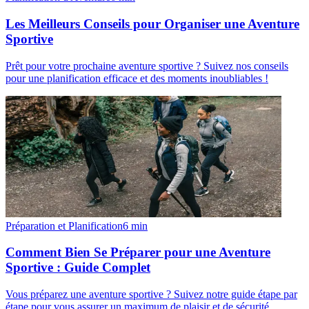
Les Meilleurs Conseils pour Organiser une Aventure
Sportive
Prêt pour votre prochaine aventure sportive ? Suivez nos conseils
pour une planification efficace et des moments inoubliables !
Préparation et Planification
6
min
Comment Bien Se Préparer pour une Aventure
Sportive : Guide Complet
Vous préparez une aventure sportive ? Suivez notre guide étape par
étape pour vous assurer un maximum de plaisir et de sécurité.