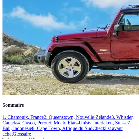
Sommaire
1. Chamonix, France
2. Queenstown, Nouvelle-Zélande
3. Whistler,
Canada
4. Cusco, Pérou
5. Moab, États-Unis
6. Interlaken, Suisse
7.
Bali, Indonésie
8. Cape Town, Afrique du Sud
Checklist avant
achat
Glossaire