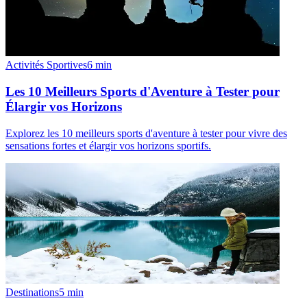
Activités Sportives
6
min
Les 10 Meilleurs Sports d'Aventure à Tester pour
Élargir vos Horizons
Explorez les 10 meilleurs sports d'aventure à tester pour vivre des
sensations fortes et élargir vos horizons sportifs.
Destinations
5
min