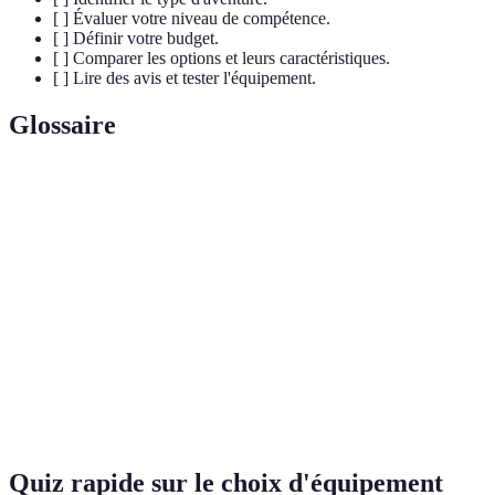
[ ] Évaluer votre niveau de compétence.
[ ] Définir votre budget.
[ ] Comparer les options et leurs caractéristiques.
[ ] Lire des avis et tester l'équipement.
Glossaire
Terme
Définition
Équipement
Ensemble des outils et accessoires nécessaires à la
d'aventure
pratique d'activités sportives en extérieur.
Étude du confort et de l'adaptation d'un objet à
Ergonomie
l'utilisateur.
Capacité d'un équipement à résister à l'usure et aux
Durabilité
conditions climatiques variées.
Quiz rapide sur le choix d'équipement