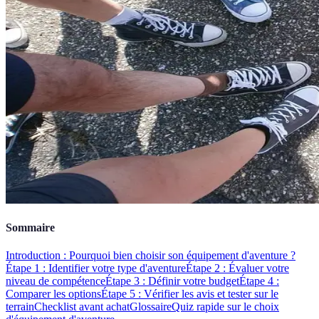
Sommaire
Introduction : Pourquoi bien choisir son équipement d'aventure ?
Étape 1 : Identifier votre type d'aventure
Étape 2 : Évaluer votre
niveau de compétence
Étape 3 : Définir votre budget
Étape 4 :
Comparer les options
Étape 5 : Vérifier les avis et tester sur le
terrain
Checklist avant achat
Glossaire
Quiz rapide sur le choix