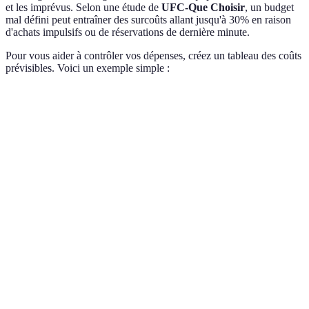
et les imprévus. Selon une étude de
UFC-Que Choisir
, un budget
mal défini peut entraîner des surcoûts allant jusqu'à 30% en raison
d'achats impulsifs ou de réservations de dernière minute.
Pour vous aider à contrôler vos dépenses, créez un tableau des coûts
prévisibles. Voici un exemple simple :
Catégorie
Estimation
Transport
200€
Hébergement
150€
Nourriture
100€
Équipement
250€
Autres
50€
Total
750€