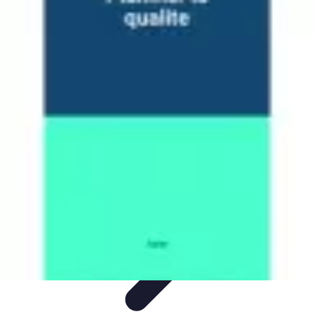
Aventure Sportive
Équipement
Tendances
Activités Sportives
Parapente
Préparation et
Santé
Aventure Sportive