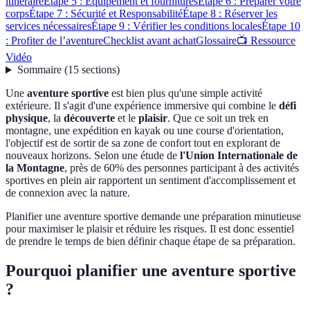
itinéraire
Étape 5 : Équipement et fournitures
Étape 6 : Préparer votre
corps
Étape 7 : Sécurité et Responsabilité
Étape 8 : Réserver les
services nécessaires
Étape 9 : Vérifier les conditions locales
Étape 10
: Profiter de l’aventure
Checklist avant achat
Glossaire
📺 Ressource
Vidéo
Sommaire
(
15
sections
)
Une
aventure sportive
est bien plus qu'une simple activité
extérieure. Il s'agit d'une expérience immersive qui combine le
défi
physique
, la
découverte
et le
plaisir
. Que ce soit un trek en
montagne, une expédition en kayak ou une course d'orientation,
l'objectif est de sortir de sa zone de confort tout en explorant de
nouveaux horizons. Selon une étude de
l'Union Internationale de
la Montagne
, près de 60% des personnes participant à des activités
sportives en plein air rapportent un sentiment d'accomplissement et
de connexion avec la nature.
Planifier une aventure sportive demande une préparation minutieuse
pour maximiser le plaisir et réduire les risques. Il est donc essentiel
de prendre le temps de bien définir chaque étape de sa préparation.
Pourquoi planifier une aventure sportive
?