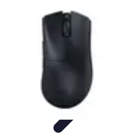
Aventure Sportive
Équipement
Tendances
Activités Sportives
Parapente
Préparation et
Santé
Aventure Sportive