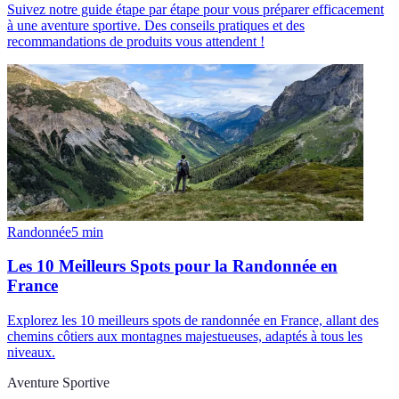
Suivez notre guide étape par étape pour vous préparer efficacement
à une aventure sportive. Des conseils pratiques et des
recommandations de produits vous attendent !
Randonnée
5
min
Les 10 Meilleurs Spots pour la Randonnée en
France
Explorez les 10 meilleurs spots de randonnée en France, allant des
chemins côtiers aux montagnes majestueuses, adaptés à tous les
niveaux.
Aventure Sportive