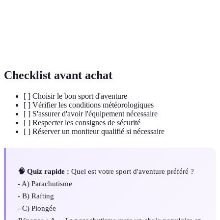
Descente de rivières en bateau pneumatique,
Rafting
généralement sur des rapides.
Vol en utilisant une toile légère qui rappelle un
Parapente
parachute.
Checklist avant achat
[ ] Choisir le bon sport d'aventure
[ ] Vérifier les conditions météorologiques
[ ] S'assurer d'avoir l'équipement nécessaire
[ ] Respecter les consignes de sécurité
[ ] Réserver un moniteur qualifié si nécessaire
🧠 Quiz rapide :
Quel est votre sport d'aventure préféré ?
- A) Parachutisme
- B) Rafting
- C) Plongée