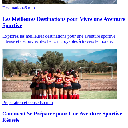
Destinations
6
min
Les Meilleures Destinations pour Vivre une Aventure
Sportive
Explorez les meilleures destinations pour une aventure sportive
intense et découvrez des lieux incroyables à travers le monde.
Préparation et conseils
6
min
Comment Se Préparer pour Une Aventure Sportive
Réussie