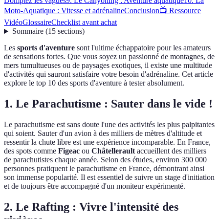
Domptez les vagues
9. Le Canyoning : Aventure aquatique
10. La
Moto-Aquatique : Vitesse et adrénaline
Conclusion
📺 Ressource
Vidéo
Glossaire
Checklist avant achat
Sommaire
(
15
sections
)
Les
sports d'aventure
sont l'ultime échappatoire pour les amateurs
de sensations fortes. Que vous soyez un passionné de montagnes, de
mers tumultueuses ou de paysages exotiques, il existe une multitude
d'activités qui sauront satisfaire votre besoin d'adrénaline. Cet article
explore le top 10 des sports d'aventure à tester absolument.
1. Le Parachutisme : Sauter dans le vide !
Le parachutisme est sans doute l'une des activités les plus palpitantes
qui soient. Sauter d'un avion à des milliers de mètres d'altitude et
ressentir la chute libre est une expérience incomparable. En France,
des spots comme
Figeac
ou
Châtellerault
accueillent des milliers
de parachutistes chaque année. Selon des études, environ 300 000
personnes pratiquent le parachutisme en France, démontrant ainsi
son immense popularité. Il est essentiel de suivre un stage d'initiation
et de toujours être accompagné d'un moniteur expérimenté.
2. Le Rafting : Vivre l'intensité des