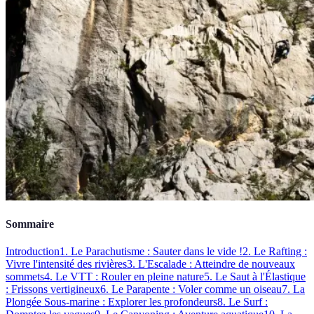
Sommaire
Introduction
1. Le Parachutisme : Sauter dans le vide !
2. Le Rafting :
Vivre l'intensité des rivières
3. L'Escalade : Atteindre de nouveaux
sommets
4. Le VTT : Rouler en pleine nature
5. Le Saut à l'Élastique
: Frissons vertigineux
6. Le Parapente : Voler comme un oiseau
7. La
Plongée Sous-marine : Explorer les profondeurs
8. Le Surf :