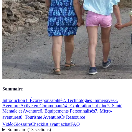
Sommaire
Introduction
1. Écoresponsabilité
2. Technologies Immersives
3.
Aventure Active en Communauté
4. Exploration Urbaine
5. Santé
Mentale et Aventure
6. Équipements Personnalisés
7. Micro-
aventures
8. Tourisme Aventure
📺 Ressource
Vidéo
Glossaire
Checklist avant achat
FAQ
Sommaire
(
13
sections
)