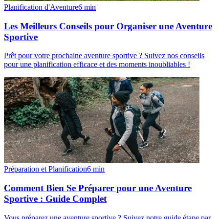
Planification d'Aventure
6
min
Les Meilleurs Conseils pour Organiser une Aventure
Sportive
Prêt pour votre prochaine aventure sportive ? Suivez nos conseils
pour une planification efficace et des moments inoubliables !
Préparation et Planification
6
min
Comment Bien Se Préparer pour une Aventure
Sportive : Guide Complet
Vous préparez une aventure sportive ? Suivez notre guide étape par