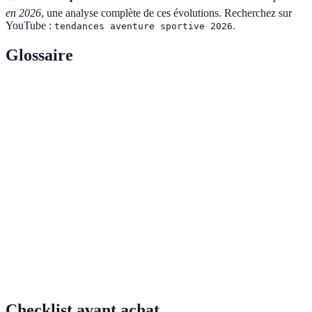
en 2026
, une analyse complète de ces évolutions. Recherchez sur
YouTube :
.
tendances aventure sportive 2026
Glossaire
Terme
Définition
Pratique qui vise à réduire l'impact
Écoresponsabilité
environnemental d'une activité.
Technologies qui créent des expériences
Technologie
d'interaction engagées à travers des
Immersive
simulations numériques.
Aventure de courte durée qui donne accès à
Micro-aventure
des expériences en plein air sans nécessiter
beaucoup de temps ou d'efforts.
Checklist avant achat