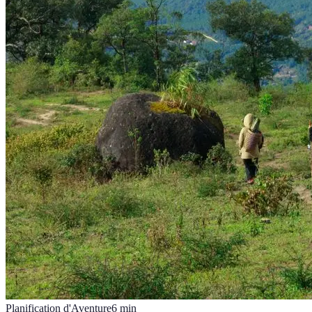
Planification d'Aventure
6
min