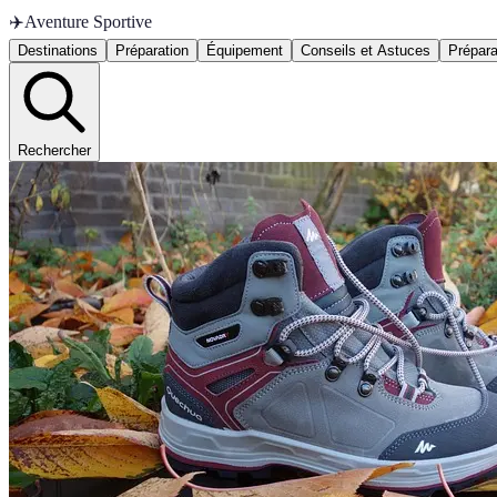
✈️
Aventure Sportive
Destinations
Préparation
Équipement
Conseils et Astuces
Prépara
Rechercher