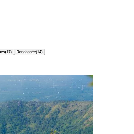
ues
(
17
)
Randonnée
(
14
)