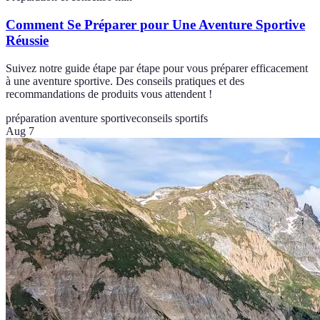
Comment Se Préparer pour Une Aventure Sportive
Réussie
Suivez notre guide étape par étape pour vous préparer efficacement
à une aventure sportive. Des conseils pratiques et des
recommandations de produits vous attendent !
préparation aventure sportive
conseils sportifs
Aug 7