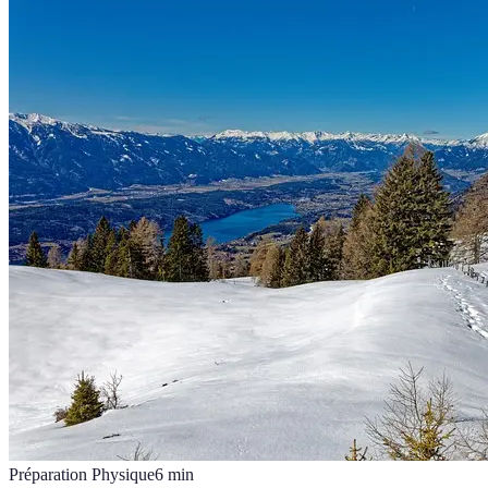
Préparation Physique
6
min