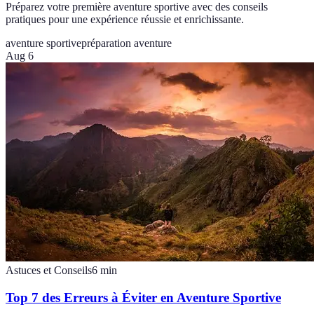
Préparez votre première aventure sportive avec des conseils
pratiques pour une expérience réussie et enrichissante.
aventure sportive
préparation aventure
Aug 6
Astuces et Conseils
6
min
Top 7 des Erreurs à Éviter en Aventure Sportive