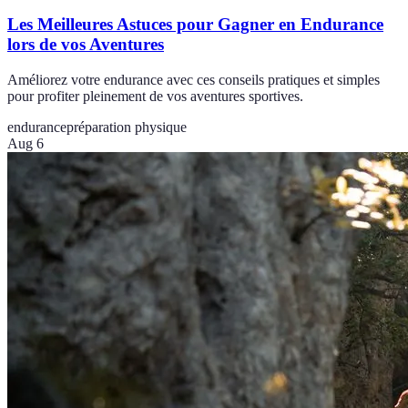
Les Meilleures Astuces pour Gagner en Endurance
lors de vos Aventures
Améliorez votre endurance avec ces conseils pratiques et simples
pour profiter pleinement de vos aventures sportives.
endurance
préparation physique
Aug 6