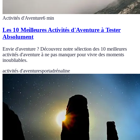
Activités d'Aventure
6
min
Les 10 Meilleures Activités d'Aventure à Tester
Absolument
Envie d'aventure ? Découvrez notre sélection des 10 meilleures
activités d'aventure à ne pas manquer pour vivre des moments
inoubliables.
activités d'aventure
sport
adrénaline