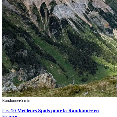
Randonnée
5
min
Les 10 Meilleurs Spots pour la Randonnée en
France