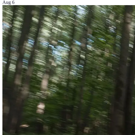
Aug 6