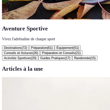
Aventure Sportive
Vivez l'adrénaline de chaque sport
Destinations
(
72
)
Préparation
(
61
)
Équipement
(
51
)
Conseils et Astuces
(
26
)
Préparation et Conseils
(
21
)
Activités Sportives
(
20
)
Guides Pratiques
(
17
)
Randonnée
(
15
)
Articles à la une