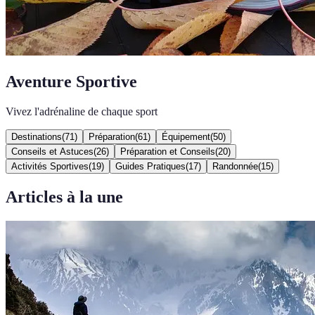
Aventure Sportive
Vivez l'adrénaline de chaque sport
Destinations
(
71
)
Préparation
(
61
)
Équipement
(
50
)
Conseils et Astuces
(
26
)
Préparation et Conseils
(
20
)
Activités Sportives
(
19
)
Guides Pratiques
(
17
)
Randonnée
(
15
)
Articles à la une