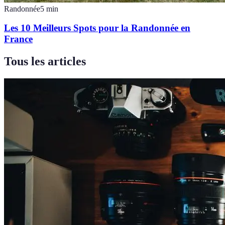
Randonnée
5
min
Les 10 Meilleurs Spots pour la Randonnée en
France
Tous les articles