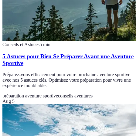
Conseils et Astuces
5
min
5 Astuces pour Bien Se Préparer Avant une Aventure
Sportive
Préparez-vous efficacement pour votre prochaine aventure sportive
avec nos 5 astuces clés. Optimisez votre préparation pour vivre une
expérience inoubliable.
préparation aventure sportive
conseils aventures
Aug 5