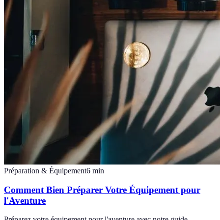
Préparation & Équipement
6
min
Comment Bien Préparer Votre Équipement pour
l'Aventure
Préparez votre équipement pour l'aventure avec notre guide