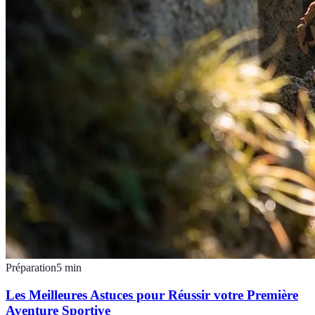
Préparation
5
min
Les Meilleures Astuces pour Réussir votre Première
Aventure Sportive