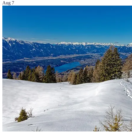
Aug 7