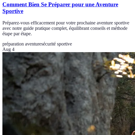
Comment Bien Se Préparer pour une Aventure
Sportive
Préparez-vous efficacement pour votre prochaine aventure sportive
avec notre guide pratique complet, équilibrant conseils et méthode
étape par étape.
préparation aventure
sécurité sportive
Aug 4