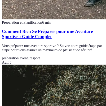
Préparation et Planification
6
min
Comment Bien Se Préparer pour une Aventure
Sportive : Guide Complet
Vous préparez une aventure sportive ? Suivez notre guide étape par
étape pour vous assurer un maximum de plaisir et de sécurité.
préparation aventure
sport
Aug 5