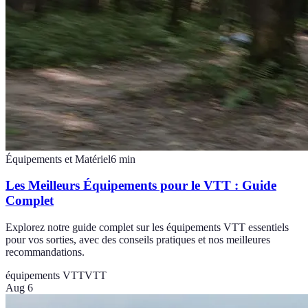
Équipements et Matériel
6
min
Les Meilleurs Équipements pour le VTT : Guide
Complet
Explorez notre guide complet sur les équipements VTT essentiels
pour vos sorties, avec des conseils pratiques et nos meilleures
recommandations.
équipements VTT
VTT
Aug 6