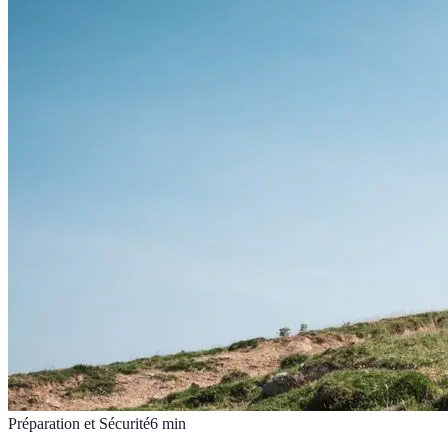
Préparation et Sécurité
6
min