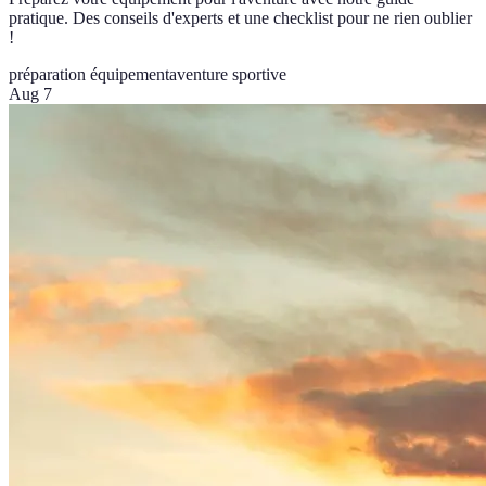
pratique. Des conseils d'experts et une checklist pour ne rien oublier
!
préparation équipement
aventure sportive
Aug 7