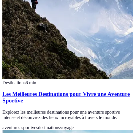
Destinations
6
min
Les Meilleures Destinations pour Vivre une Aventure
Sportive
Explorez les meilleures destinations pour une aventure sportive
intense et découvrez des lieux incroyables à travers le monde.
aventures sportives
destinations
voyage