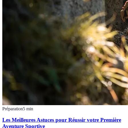
Préparation
5
min
Les Meilleures Astuces pour Réussir votre Première
Aventure Sportive