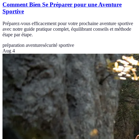
Comment Bien Se Préparer pour une Aventure
Sportive
Préparez-vous efficacement pour votre prochaine aventure sportive
avec notre guide pratique complet, équilibrant conseils et méthode
étape par étape.
préparation aventure
sécurité sportive
Aug 4