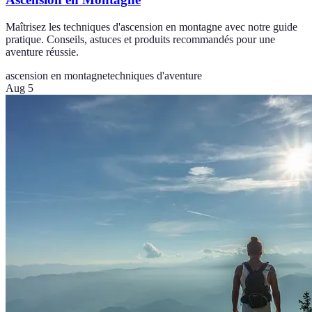
Maîtrisez les techniques d'ascension en montagne avec notre guide
pratique. Conseils, astuces et produits recommandés pour une
aventure réussie.
ascension en montagne
techniques d'aventure
Aug 5