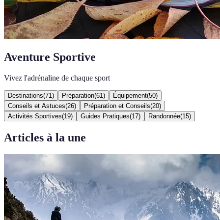
Aventure Sportive
Vivez l'adrénaline de chaque sport
Destinations
(
71
)
Préparation
(
61
)
Équipement
(
50
)
Conseils et Astuces
(
26
)
Préparation et Conseils
(
20
)
Activités Sportives
(
19
)
Guides Pratiques
(
17
)
Randonnée
(
15
)
Articles à la une