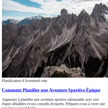
Planification d'Aventure
6
min
Comment Planifier une Aventure Sportive Épique
Apprenez à planifier une aventure sportive mémorable avec nos
étapes détaillées et nos conseils d'experts. Préparez-vous à vivre une