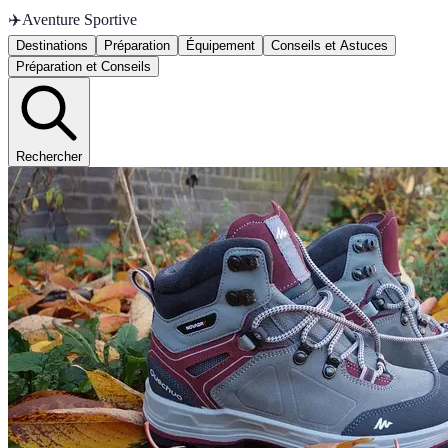
✈️
Aventure Sportive
Destinations
Préparation
Équipement
Conseils et Astuces
Préparation et Conseils
Rechercher