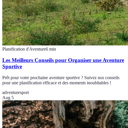
Planification d'Aventure
6
min
Les Meilleurs Conseils pour Organiser une Aventure
Sportive
Prêt pour votre prochaine aventure sportive ? Suivez nos conseils
pour une planification efficace et des moments inoubliables !
adventure
sport
Aug 5