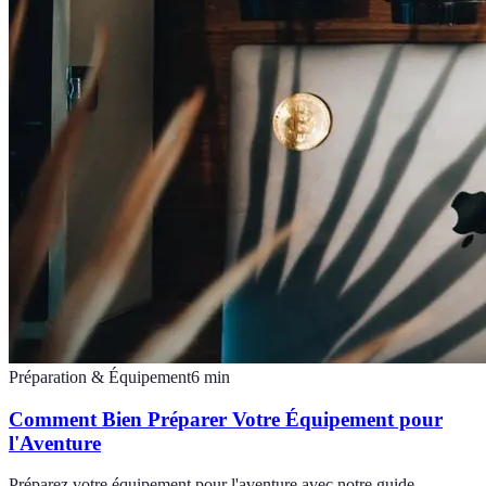
Préparation & Équipement
6
min
Comment Bien Préparer Votre Équipement pour
l'Aventure
Préparez votre équipement pour l'aventure avec notre guide