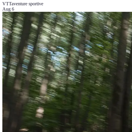
VTT
aventure sportive
Aug 6