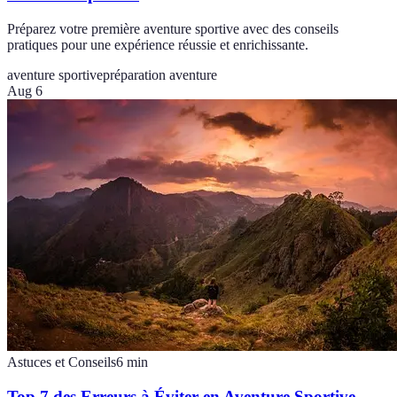
Préparez votre première aventure sportive avec des conseils
pratiques pour une expérience réussie et enrichissante.
aventure sportive
préparation aventure
Aug 6
Astuces et Conseils
6
min
Top 7 des Erreurs à Éviter en Aventure Sportive