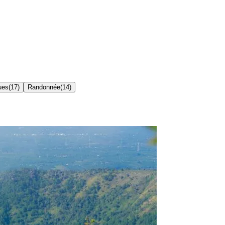
ues
(
17
)
Randonnée
(
14
)