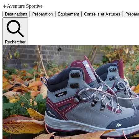
✈️
Aventure Sportive
Destinations
Préparation
Équipement
Conseils et Astuces
Prépara
Rechercher