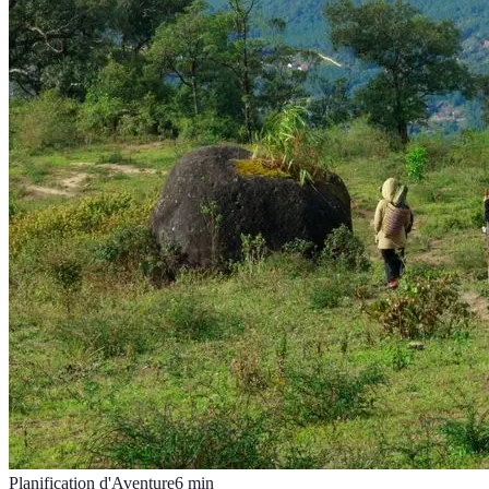
Planification d'Aventure
6
min