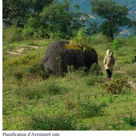
Planification d'Aventure
6
min