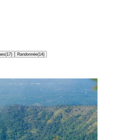
ues
(
17
)
Randonnée
(
14
)