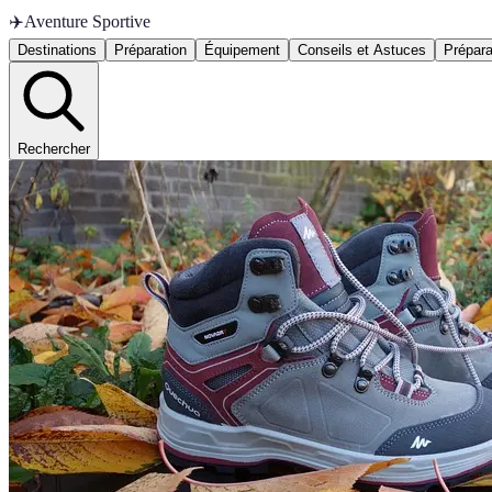
✈️
Aventure Sportive
Destinations
Préparation
Équipement
Conseils et Astuces
Prépara
Rechercher